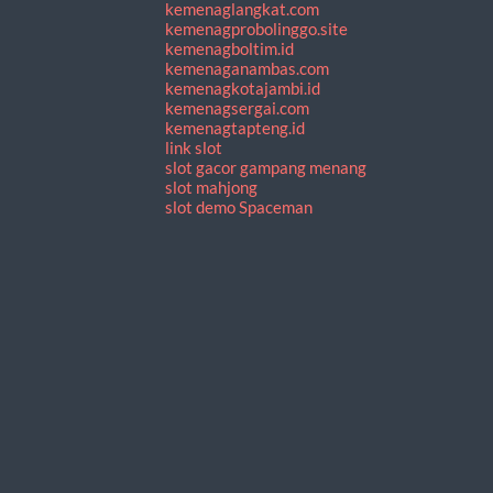
kemenaglangkat.com
kemenagprobolinggo.site
kemenagboltim.id
kemenaganambas.com
kemenagkotajambi.id
kemenagsergai.com
kemenagtapteng.id
link slot
slot gacor gampang menang
slot mahjong
slot demo Spaceman