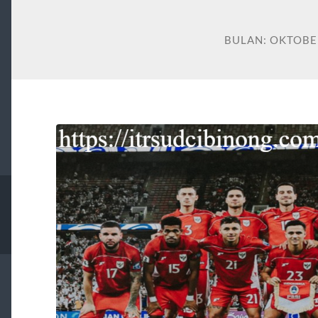
BULAN:
OKTOBE