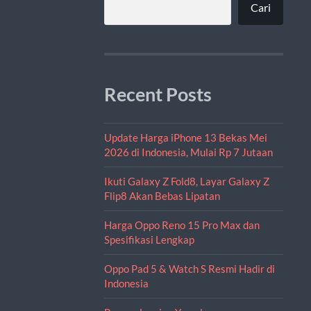
Cari
Recent Posts
Update Harga iPhone 13 Bekas Mei
2026 di Indonesia, Mulai Rp 7 Jutaan
Ikuti Galaxy Z Fold8, Layar Galaxy Z
Flip8 Akan Bebas Lipatan
Harga Oppo Reno 15 Pro Max dan
Spesifikasi Lengkap
Oppo Pad 5 & Watch S Resmi Hadir di
Indonesia