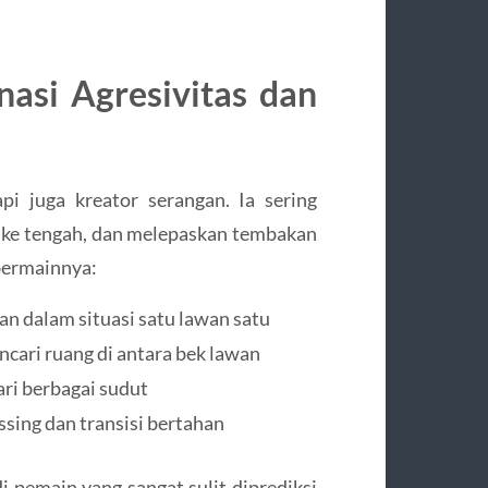
asi Agresivitas dan
pi juga kreator serangan. Ia sering
in ke tengah, dan melepaskan tembakan
 bermainnya:
kan dalam situasi satu lawan satu
ncari ruang di antara bek lawan
ri berbagai sudut
ssing dan transisi bertahan
i pemain yang sangat sulit diprediksi