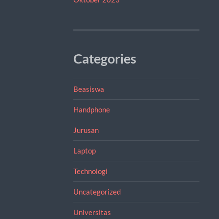
Categories
Beasiswa
Handphone
Jurusan
Laptop
Technologi
Uncategorized
Universitas