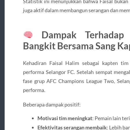
Statistik ini menunjukkan bahwa Faisal bukan 
juga aktif dalam membangun serangan dan memb
Dampak Terhadap T
Bangkit Bersama Sang Ka
Kehadiran Faisal Halim sebagai kapten t
performa Selangor FC. Setelah sempat mengal
fase grup AFC Champions League Two, Selan
performa.
Beberapa dampak positif:
Motivasi tim meningkat
: Pemain lain ter
Efektivitas serangan membaik
: Lebih ban