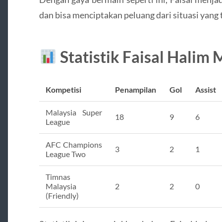
dan bisa menciptakan peluang dari situasi yang
Statistik Faisal Halim
Kompetisi
Penampilan
Gol
Assist
Malaysia Super
18
9
6
League
AFC Champions
3
2
1
League Two
Timnas
Malaysia
2
2
0
(Friendly)