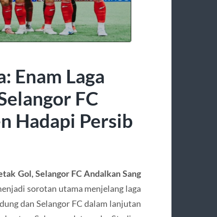
a: Enam Laga
Selangor FC
n Hadapi Persib
etak Gol, Selangor FC Andalkan Sang
menjadi sorotan utama menjelang laga
dung dan Selangor FC dalam lanjutan