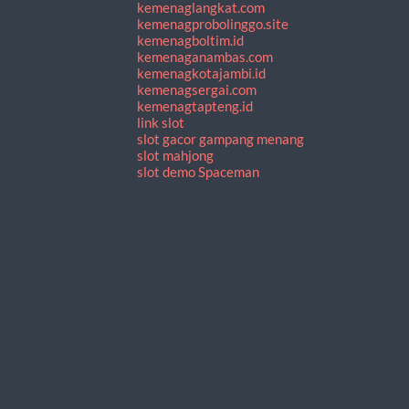
kemenaglangkat.com
kemenagprobolinggo.site
kemenagboltim.id
kemenaganambas.com
kemenagkotajambi.id
kemenagsergai.com
kemenagtapteng.id
link slot
slot gacor gampang menang
slot mahjong
slot demo Spaceman