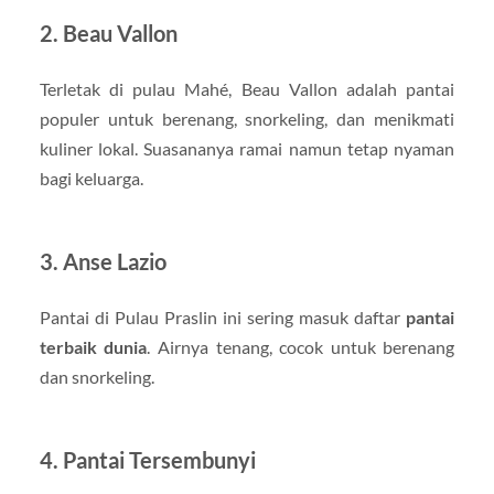
2. Beau Vallon
Terletak di pulau Mahé, Beau Vallon adalah pantai
populer untuk berenang, snorkeling, dan menikmati
kuliner lokal. Suasananya ramai namun tetap nyaman
bagi keluarga.
3. Anse Lazio
Pantai di Pulau Praslin ini sering masuk daftar
pantai
terbaik dunia
. Airnya tenang, cocok untuk berenang
dan snorkeling.
4. Pantai Tersembunyi